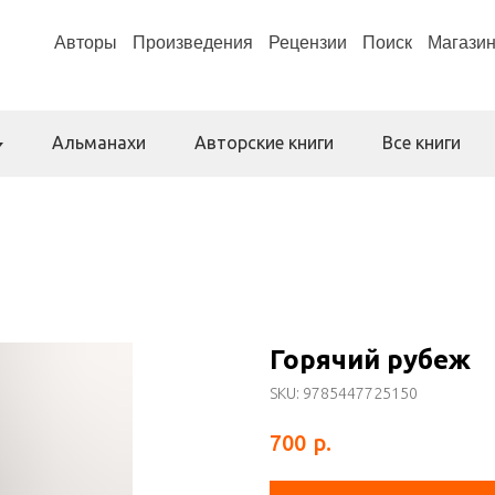
Авторы
Произведения
Рецензии
Поиск
Магази
Альманахи
Авторские книги
Все книги
Горячий рубеж
SKU:
9785447725150
р.
700