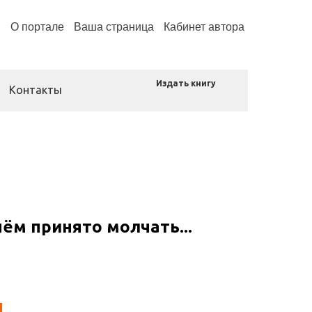
н
О портале
Ваша страница
Кабинет автора
Издать книгу
Контакты
чём принято молчать...