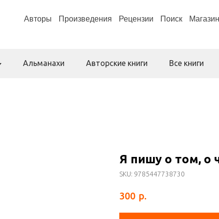
Авторы
Произведения
Рецензии
Поиск
Магази
Альманахи
Авторские книги
Все книги
Я пишу о том, о 
SKU:
9785447738730
р.
300