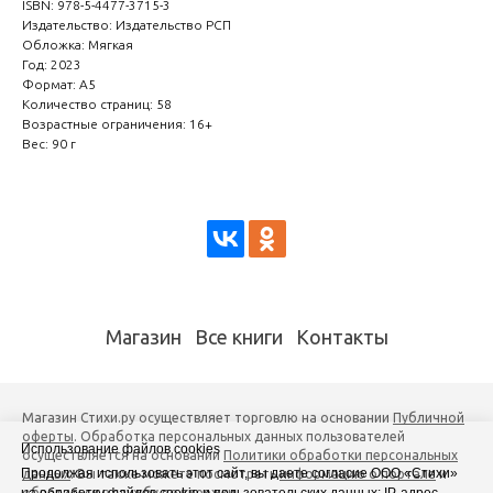
ISBN: 978-5-4477-3715-3
Издательство: Издательство РСП
Обложка: Мягкая
Год: 2023
Формат: А5
Количество страниц: 58
Возрастные ограничения: 16+
Вес: 90 г
Магазин
Все книги
Контакты
Магазин Стихи.ру осуществляет торговлю на основании
Публичной
оферты
. Обработка персональных данных пользователей
Использование файлов cookies
осуществляется на основании
Политики обработки персональных
Продолжая использовать этот сайт, вы даете согласие ООО «Стихи»
данных
. Вы также можете посмотреть
информацию о портале
и
обратиться в службу поддержки
.