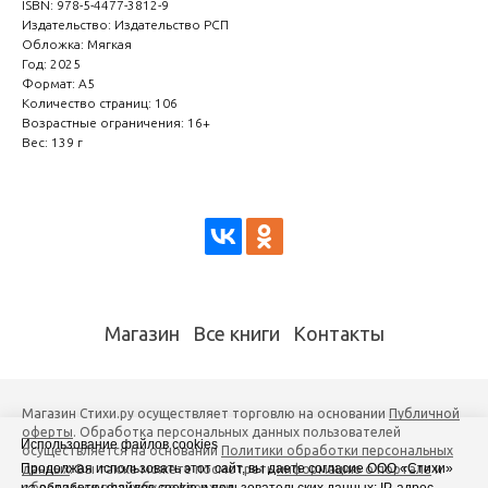
ISBN: 978-5-4477-3812-9
Издательство: Издательство РСП
Обложка: Мягкая
Год: 2025
Формат: А5
Количество страниц: 106
Возрастные ограничения: 16+
Вес: 139 г
Магазин
Все книги
Контакты
Магазин Стихи.ру осуществляет торговлю на основании
Публичной
оферты
. Обработка персональных данных пользователей
Использование файлов cookies
осуществляется на основании
Политики обработки персональных
Продолжая использовать этот сайт, вы даете согласие ООО «Стихи»
данных
. Вы также можете посмотреть
информацию о портале
и
обратиться в службу поддержки
.