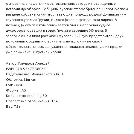
основанные на детских воспоминаниях автора и посвященные
истории духоборов – общины русских старообрядцев. В поэтическом
разделе собраны стихи, воспевающие природу родной Джавахетии –
«русского уголка» Грузии, философская и гражданская лирика. В
поэме «Дымка памяти» описывается быт и непростая судьба
духоборов, осевших в горах Грузии в середине XIX века. В
завершающем цикл рассказе «Журавлиный луг» представители двух
поколений общины – старик и его внук, гонимые силой
обстоятельств, вновь вынужденно покидают землю, где их предки
уже прижились и пустили корни.
Автор: Гончаров Алексей
ISBN: 978-5-4477-3802-0
Издательство: Издательство РСП
Обложка: Мягкая
Год: 2024
Формат: А5
Количество страниц: 50
Возрастные ограничения: 16+
Вес: 75 г