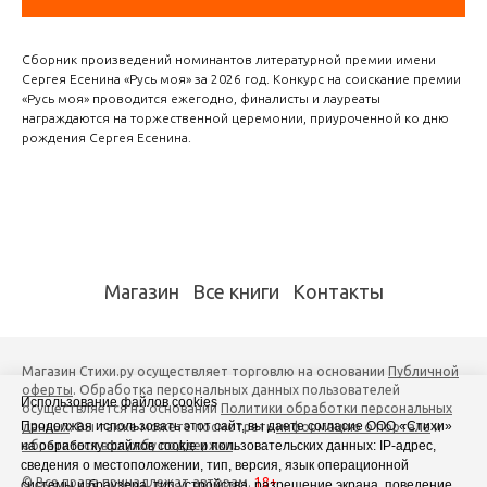
Сборник произведений номинантов литературной премии имени
Сергея Есенина «Русь моя» за 2026 год. Конкурс на соискание премии
«Русь моя» проводится ежегодно, финалисты и лауреаты
награждаются на торжественной церемонии, приуроченной ко дню
рождения Сергея Есенина.
Магазин
Все книги
Контакты
Магазин Стихи.ру осуществляет торговлю на основании
Публичной
оферты
. Обработка персональных данных пользователей
Использование файлов cookies
осуществляется на основании
Политики обработки персональных
Продолжая использовать этот сайт, вы даете согласие ООО «Стихи»
данных
. Вы также можете посмотреть
информацию о портале
и
на обработку файлов cookie и пользовательских данных: IP-адрес,
обратиться в службу поддержки
.
сведения о местоположении, тип, версия, язык операционной
© Все права принадлежат авторам.
18+
системы и браузера, тип устройства, разрешение экрана, поведение