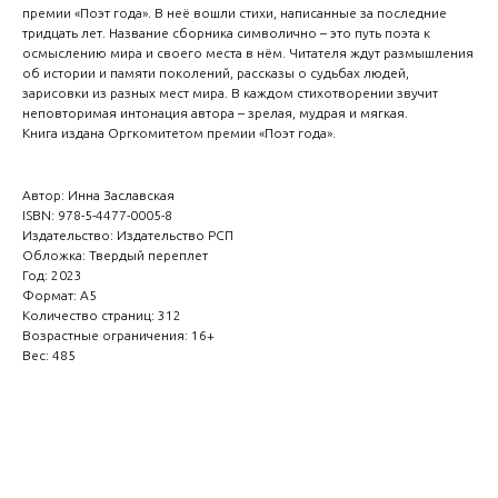
премии «Поэт года». В неё вошли стихи, написанные за последние
тридцать лет. Название сборника символично – это путь поэта к
осмыслению мира и своего места в нём. Читателя ждут размышления
об истории и памяти поколений, рассказы о судьбах людей,
зарисовки из разных мест мира. В каждом стихотворении звучит
неповторимая интонация автора – зрелая, мудрая и мягкая.
Книга издана Оргкомитетом премии «Поэт года».
Автор: Инна Заславская
ISBN: 978-5-4477-0005-8
Издательство: Издательство РСП
Обложка: Твердый переплет
Год: 2023
Формат: А5
Количество страниц: 312
Возрастные ограничения: 16+
Вес: 485